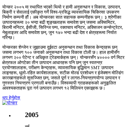
योन्कर २००५ मा स्थापित भएको थियो र हामी अनुसन्धान र विकास, उत्पादन,
बिक्री र सेवालाई एकीकृत गर्ने विश्व-प्रसिद्ध व्यावसायिक चिकित्सा उपकरण
निर्माण कम्पनी हौं। अब योन्करका सात सहायक कम्पनीहरू छन्। ३ श्रेणीका
उत्पादनहरूमा २० भन्दा बढी शृङ्खलाहरू समावेश छन् जसमा अक्सिमिटर,
बिरामी मनिटर, ईसीजी, सिरिन्ज पम्प, रक्तचाप मनिटर, अक्सिजन कन्सेन्ट्रेटर,
नेबुलाइजर आदि समावेश छन्, जुन १४० भन्दा बढी देश र क्षेत्रहरूमा निर्यात
गरिन्छ।
योन्करका शेन्जेन र जुझाउमा दुईवटा अनुसन्धान तथा विकास केन्द्रहरू छन्
जसमा लगभग १०० जनाको अनुसन्धान तथा विकास टोली छ। हाल हामीसँग
लगभग २०० पेटेन्ट र अधिकृत ट्रेडमार्कहरू छन्। योन्करसँग ४०००० वर्ग मिटर
क्षेत्रफल ओगटेका तीन उत्पादन आधारहरू पनि छन् जुन स्वतन्त्र
प्रयोगशालाहरू, परीक्षण केन्द्रहरू, व्यावसायिक बुद्धिमान SMT उत्पादन
लाइनहरू, धुलो-रहित कार्यशालाहरू, सटीक मोल्ड प्रशोधन र इंजेक्शन मोल्डिंग
कारखानाहरूले सुसज्जित छन्, जसले पूर्ण र लागत-नियन्त्रणयोग्य उत्पादन र
गुणस्तर नियन्त्रण प्रणाली बनाउँछ। विश्वव्यापी ग्राहकहरूको अनुकूलित
आवश्यकताहरू पूरा गर्न उत्पादन लगभग १२ मिलियन एकाइहरू छ।
थप हेर्नुहोस्
2005
वर्ष