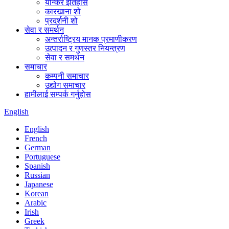
योन्कर इतिहास
कारखाना शो
प्रदर्शनी शो
सेवा र समर्थन
अन्तर्राष्ट्रिय मानक प्रमाणीकरण
उत्पादन र गुणस्तर नियन्त्रण
सेवा र समर्थन
समाचार
कम्पनी समाचार
उद्योग समाचार
हामीलाई सम्पर्क गर्नुहोस
English
English
French
German
Portuguese
Spanish
Russian
Japanese
Korean
Arabic
Irish
Greek