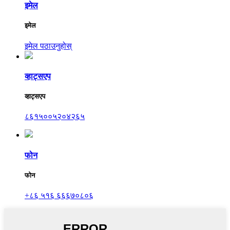
इमेल
इमेल
इमेल पठाउनुहोस्
व्हाट्सएप
व्हाट्सएप
८६१५००५२०४२६५
फोन
फोन
+८६ ५१६ ६६६७०८०६