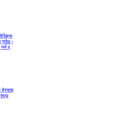
विधिहरू
श गर्दछ।
गर्न र
 हेरचाह
ो साथ