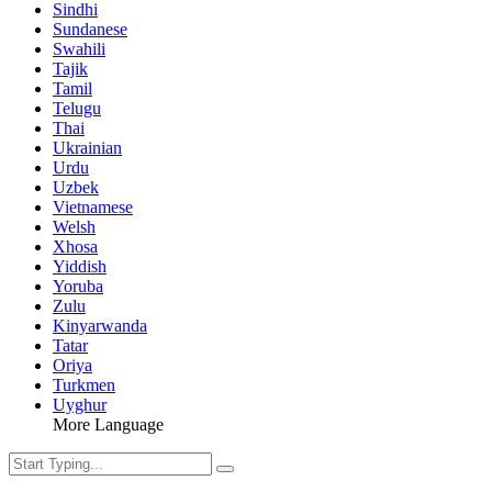
Sindhi
Sundanese
Swahili
Tajik
Tamil
Telugu
Thai
Ukrainian
Urdu
Uzbek
Vietnamese
Welsh
Xhosa
Yiddish
Yoruba
Zulu
Kinyarwanda
Tatar
Oriya
Turkmen
Uyghur
More Language