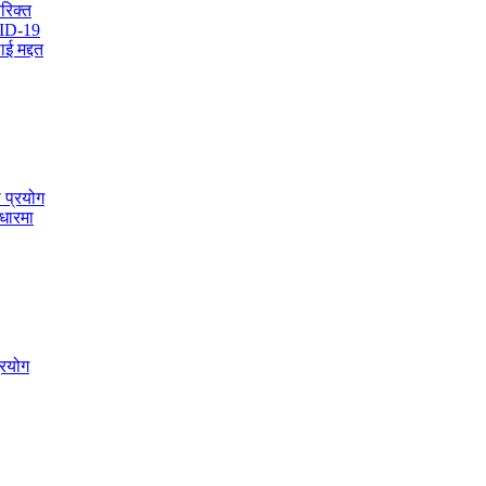
रिक्त
VID-19
ई मद्दत
 प्रयोग
आधारमा
्रयोग