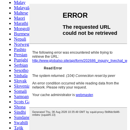
Malay
Malayalam
Maltese
Maori
Marathi
Mongolian
Burmese
Nepali
Norwegian
Pashto
Persian
Punjabi
Serbian
Sesotho
Sinhala
Slovak
Slovenian
Somali
Samoan
Scots Gaelic
Shona
Sindhi
Sundanese
Swahili
Tajik