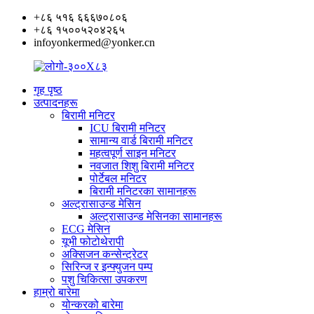
+८६ ५१६ ६६६७०८०६
+८६ १५००५२०४२६५
infoyonkermed@yonker.cn
गृह पृष्ठ
उत्पादनहरू
बिरामी मनिटर
ICU बिरामी मनिटर
सामान्य वार्ड बिरामी मनिटर
महत्वपूर्ण साइन मनिटर
नवजात शिशु बिरामी मनिटर
पोर्टेबल मनिटर
बिरामी मनिटरका सामानहरू
अल्ट्रासाउन्ड मेसिन
अल्ट्रासाउन्ड मेसिनका सामानहरू
ECG मेसिन
यूभी फोटोथेरापी
अक्सिजन कन्सेन्ट्रेटर
सिरिन्ज र इन्फ्युजन पम्प
पशु चिकित्सा उपकरण
हाम्रो बारेमा
योन्करको बारेमा