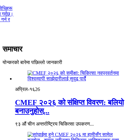
विधिहरू
श गर्दछ।
गर्न र
समाचार
योन्करको बारेमा पछिल्लो जानकारी
अप्रिल-१६
26
CMEF २०२६ को संक्षिप्त विवरण: बलियो
बनाउनुहोस्...
९३ औं चीन अन्तर्राष्ट्रिय चिकित्सा उपकरण...